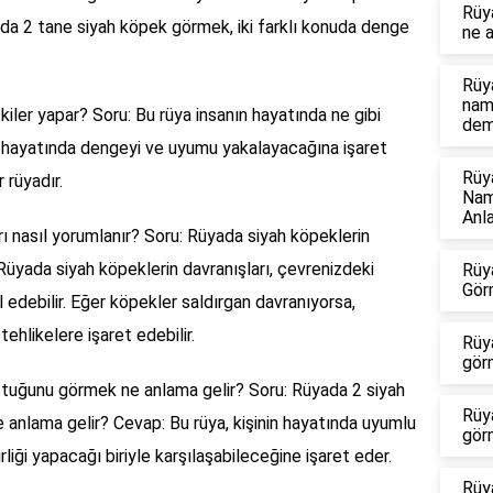
Rüy
a 2 tane siyah köpek görmek, iki farklı konuda denge
ne a
Rüy
nam
tkiler yapar? Soru: Bu rüya insanın hayatında ne gibi
dem
ın hayatında dengeyi ve uyumu yakalayacağına işaret
Rüy
r rüyadır.
Nam
Anl
rı nasıl yorumlanır? Soru: Rüyada siyah köpeklerin
 Rüyada siyah köpeklerin davranışları, çevrenizdeki
Rüy
Gör
l edebilir. Eğer köpekler saldırgan davranıyorsa,
ehlikelere işaret edebilir.
Rüy
gör
oştuğunu görmek ne anlama gelir? Soru: Rüyada 2 siyah
Rüy
 anlama gelir? Cevap: Bu rüya, kişinin hayatında uyumlu
gör
birliği yapacağı biriyle karşılaşabileceğine işaret eder.
Rüy