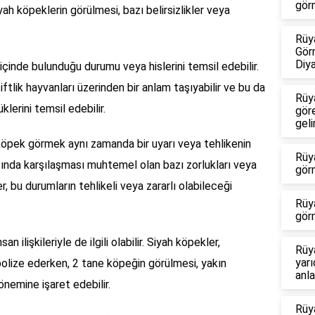
gör
siyah köpeklerin görülmesi, bazı belirsizlikler veya
Rüy
Gör
Diy
içinde bulunduğu durumu veya hislerini temsil edebilir.
tlik hayvanları üzerinden bir anlam taşıyabilir ve bu da
Rüy
klerini temsil edebilir.
göre
geli
 köpek görmek aynı zamanda bir uyarı veya tehlikenin
Rüy
ayatında karşılaşması muhtemel olan bazı zorlukları veya
gör
er, bu durumların tehlikeli veya zararlı olabileceği
Rüy
gör
ilişkileriyle de ilgili olabilir. Siyah köpekler,
Rüy
yar
olize ederken, 2 tane köpeğin görülmesi, yakın
anla
 önemine işaret edebilir.
Rüy