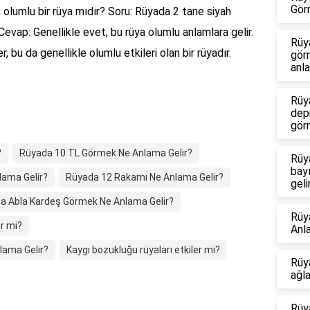
Gör
olumlu bir rüya mıdır? Soru: Rüyada 2 tane siyah
evap: Genellikle evet, bu rüya olumlu anlamlara gelir.
Rüy
 bu da genellikle olumlu etkileri olan bir rüyadır.
gör
anla
Rüy
dep
gör
?
Rüyada 10 TL Görmek Ne Anlama Gelir?
Rüy
bay
lama Gelir?
Rüyada 12 Rakamı Ne Anlama Gelir?
geli
a Abla Kardeş Görmek Ne Anlama Gelir?
Rüy
ir mi?
Anl
ama Gelir?
Kaygı bozukluğu rüyaları etkiler mi?
Rüy
ağl
Rüy