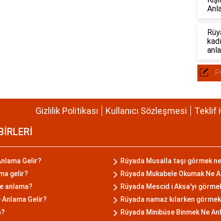
Anl
Rüy
kad
anla
P
Gizlilik Politikası
Kullanıcı Sözleşmesi
Teklif 
BİRLERİ
nlama Gelir?
Rüyada Musalla taşı görmek n
ma gelir?
Rüyada Mukabele Okumak Ne A
e anlama?
Rüyada Mescid i Aksa'yı görme
 Anlama Gelir?
Rüyada namaz kılarken görmek
a?
Rüyada Minibüse Binmek Ne An