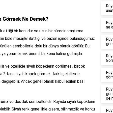
Rüy
unu
ek Görmek Ne Demek?
Rüy
ne a
k ettiği bir konudur ve uzun bir süredir araştırma
ızın bize mesajlar ilettiği ve bazen içinde bulunduğumuz
Rüy
gör
şünülen sembollerle dolu bir dünya olarak görülür. Bu
eya yorumlamak önemli bir konu haline gelmiştir.
Rüy
Gör
lir ve özellikle siyah köpeklerin görülmesi, birçok
Rüy
da 2 tane siyah köpek görmek, farklı şekillerde
gör
e değişebilir. Ancak genel olarak kabul edilen bazı
Rüy
gör
gel
oruma ve dostluk sembolleridir. Rüyada siyah köpeklerin
labilir. Siyah renk genellikle gizem, bilinmezlik ve korku
Rüy