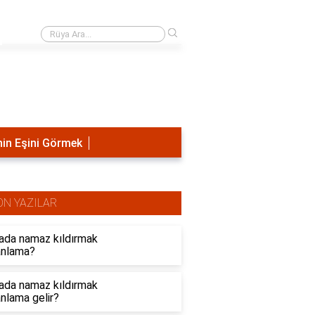
›
Rüyada mezarlığa gitmek ne anlama?
in Eşini Görmek
ON YAZILAR
ada namaz kıldırmak
anlama?
ada namaz kıldırmak
nlama gelir?