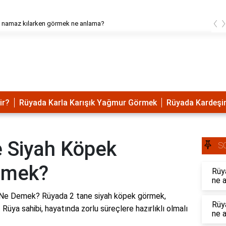
‹
 namaz kılarken görmek ne anlama?
ir?
Rüyada Karla Karışık Yağmur Görmek
Rüyada Kardeşin
 Siyah Köpek
S
emek?
Rüy
ne 
Ne Demek? Rüyada 2 tane siyah köpek görmek,
Rüy
. Rüya sahibi, hayatında zorlu süreçlere hazırlıklı olmalı
ne a