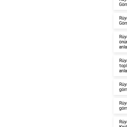
Gör
Rüy
Gör
Rüy
önü
anla
Rüy
top
anla
Rüya
gör
Rüya
gör
Rüy
Kiş