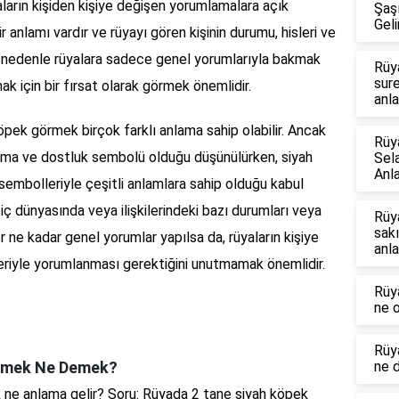
ların kişiden kişiye değişen yorumlamalara açık
Şaş
Geli
 anlamı vardır ve rüyayı gören kişinin durumu, hisleri ve
Bu nedenle rüyalara sadece genel yorumlarıyla bakmak
Rüy
sur
mak için bir fırsat olarak görmek önemlidir.
anla
pek görmek birçok farklı anlama sahip olabilir. Ancak
Rüy
uma ve dostluk sembolü olduğu düşünülürken, siyah
Sel
Anl
 sembolleriyle çeşitli anlamlara sahip olduğu kabul
 iç dünyasında veya ilişkilerindeki bazı durumları veya
Rüy
sak
 ne kadar genel yorumlar yapılsa da, rüyaların kişiye
anla
eriyle yorumlanması gerektiğini unutmamak önemlidir.
Rüy
ne o
Rüy
örmek Ne Demek?
ne 
 ne anlama gelir? Soru: Rüyada 2 tane siyah köpek