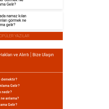
ama Gelir?
ada namaz kılan
ınları görmek ne
ma gelir?
OPÜLER YAZILAR
Hakları ve Alıntı
Bize Ulaşın
e demektir?
nlama Gelir?
k nedir?
 ne anlama?
lama Gelir?