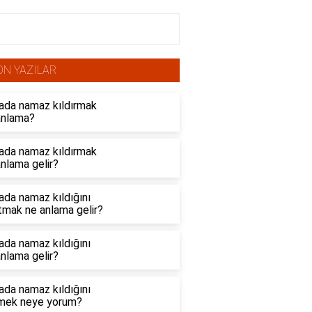
ON YAZILAR
ada namaz kıldırmak
anlama?
ada namaz kıldırmak
nlama gelir?
ada namaz kıldığını
tmak ne anlama gelir?
ada namaz kıldığını
nlama gelir?
ada namaz kıldığını
mek neye yorum?