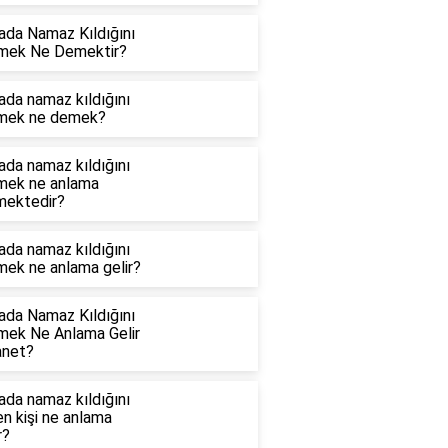
ada Namaz Kıldığını
mek Ne Demektir?
ada namaz kıldığını
mek ne demek?
ada namaz kıldığını
mek ne anlama
mektedir?
ada namaz kıldığını
mek ne anlama gelir?
ada Namaz Kıldığını
mek Ne Anlama Gelir
anet?
ada namaz kıldığını
n kişi ne anlama
r?