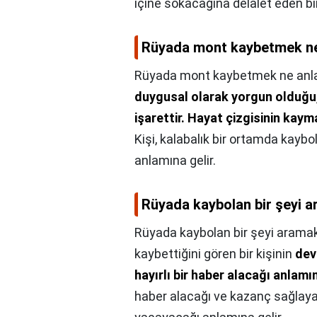
içine sokacağına delalet eden bi
Rüyada mont kaybetmek ne
Rüyada mont kaybetmek ne anla
duygusal olarak yorgun olduğu,
işarettir.
Hayat çizgisinin kayma
Kişi, kalabalık bir ortamda kayb
anlamına gelir.
Rüyada kaybolan bir şeyi a
Rüyada kaybolan bir şeyi aramak
kaybettiğini gören bir kişinin
dev
hayırlı bir haber alacağı anlamın
haber alacağı ve kazanç sağlayaca