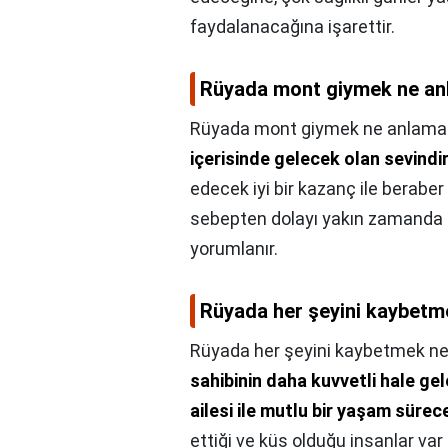
faydalanacağına işarettir.
Rüyada mont giymek ne anl
Rüyada mont giymek ne anlama 
içerisinde gelecek olan sevindiri
edecek iyi bir kazanç ile beraber
sebepten dolayı yakın zamanda 
yorumlanır.
Rüyada her şeyini kaybetm
Rüyada her şeyini kaybetmek ne
sahibinin daha kuvvetli hale gel
ailesi ile mutlu bir yaşam sürec
ettiği ve küs olduğu insanlar var