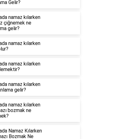
ama Gelir?
ada namaz kılarken
ız çiğnemek ne
ma gelir?
ada namaz kılarken
lur?
ada namaz kılarken
demektir?
ada namaz kılarken
nlama gelir?
ada namaz kılarken
azı bozmak ne
ek?
ada Namaz Kılarken
azı Bozmak Ne