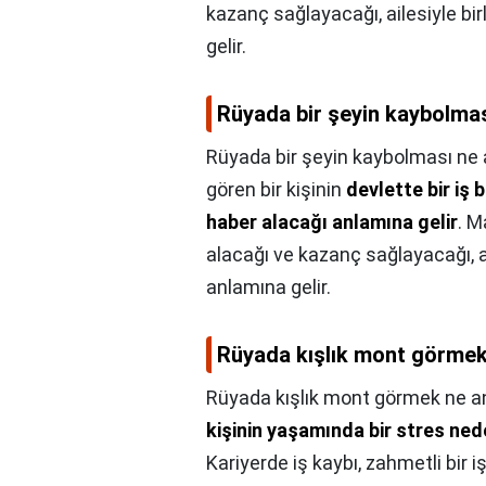
kazanç sağlayacağı, ailesiyle bi
gelir.
Rüyada bir şeyin kaybolmas
Rüyada bir şeyin kaybolması ne 
gören bir kişinin
devlette bir iş 
haber alacağı anlamına gelir
. M
alacağı ve kazanç sağlayacağı, ai
anlamına gelir.
Rüyada kışlık mont görmek
Rüyada kışlık mont görmek ne a
kişinin yaşamında bir stres ned
Kariyerde iş kaybı, zahmetli bir i