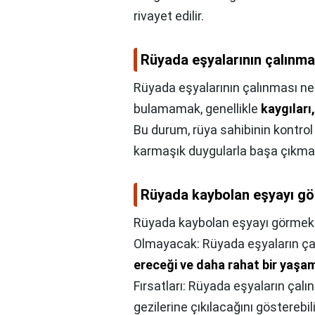
rivayet edilir.
Rüyada eşyalarının çalınma
Rüyada eşyalarının çalınması ne
bulamamak, genellikle
kaygıları,
Bu durum, rüya sahibinin kontrol 
karmaşık duygularla başa çıkmakt
Rüyada kaybolan eşyayı gö
Rüyada kaybolan eşyayı görmek 
Olmayacak: Rüyada eşyaların ça
ereceği ve daha rahat bir yaşam
Fırsatları: Rüyada eşyaların çalı
gezilerine çıkılacağını gösterebili