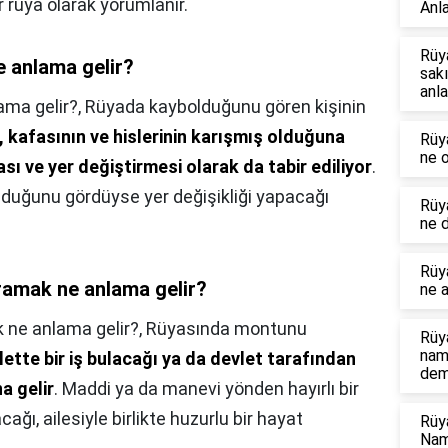
r rüya olarak yorumlanır.
Anl
Rüy
 anlama gelir?
sak
anla
ma gelir?,
Rüyada kaybolduğunu gören kişinin
 kafasının ve hislerinin karışmış olduğuna
Rüy
ne o
sı ve yer değiştirmesi olarak da tabir ediliyor
.
olduğunu gördüyse yer değişikliği yapacağı
Rüy
ne 
Rüy
ramak ne anlama gelir?
ne a
 ne anlama gelir?,
Rüyasında montunu
Rüy
nam
lette bir iş bulacağı ya da devlet tarafından
dem
a gelir
. Maddi ya da manevi yönden hayırlı bir
ğı, ailesiyle birlikte huzurlu bir hayat
Rüy
Nam