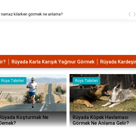
‹
 namaz kılarken görmek ne anlama?
ir?
Rüyada Karla Karışık Yağmur Görmek
Rüyada Kardeşin
Rüya Tabirleri
Rüya Tabirleri
Rüyada Koşturmak Ne
Rüyada Köpek Havlaması
Demek?
Görmek Ne Anlama Gelir?